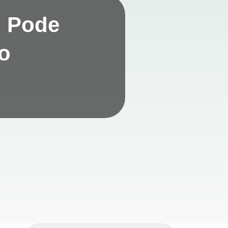
o Pode
o