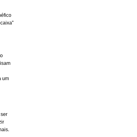
néfico
caixa”
 o
cisam
a um
 ser
ir
nais.