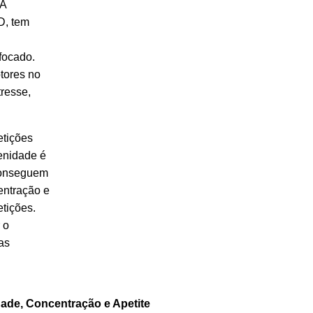
 A
D, tem
focado.
tores no
resse,
etições
enidade é
conseguem
entração e
tições.
 o
as
dade, Concentração e Apetite