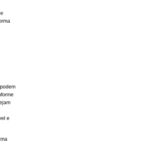
de
forma
s podem
nforme
tejam
vel e
rema