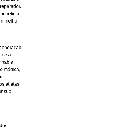
reparador.
beneficiar
em melhor
egeneração
co e a
nnabis
ão médica,
am
s atletas
r sua
 dos