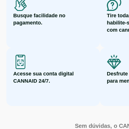
Busque facilidade no
Tire tod
pagamento.
habilite-
com cann
Acesse sua conta digital
Desfrute
CANNAID 24/7.
para me
Sem dúvidas, o CAN