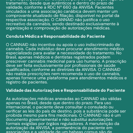
tratamento, desde que autênticos e dentro do prazo de
validade, conforme a RDC Nº 660 da ANVISA. Pacientes
vinculados a uma associação canábica devem manter um
comprovante atualizado de filiação, disponível no portal da
respectiva associação. O CANNAID não justifica o uso
recreativo da cannabis, sendo destinado exclusivamente à
organização e comprovação de autorizações médicas.
Conduta Médica e Responsabilidade do Paciente
O CANNAID não incentiva ou apoia o uso indiscriminado de
cannabis. Cada indivíduo deve procurar atendimento médico
especializado para avaliar a necessidade do tratamento. No
Brasil, apenas médicos e dentistas registrados podem
prescrever cannabis medicinal para uso humano. A prescrição
deve ser feita exclusivamente por profissionais de saúde
qualificados, conforme as diretrizes da ANVISA. O CANNAID
não realiza prescrições nem recomenda o uso de cannabis,
apenas fornece uma plataforma para atendimentos médicos e
registro de pacientes.
Validade das Autorizações e Responsabilidade do Paciente
As autorizações médicas anexadas ao CANNAID são válidas
apenas no Brasil, desde que dentro do prazo. Para uso
internacional, o paciente deve consultar o consulado ou
verificar as leis do país de destino, pois a substância pode ser
proibida mesmo para fins medicinais. O CANNAID não é um
documento governamental e não substitui autorizações
formais exigidas por órgãos reguladores. A manutenção da
autorização da ANVISA, a permanência do paciente em
associações e a validade de um habeas corpus são de