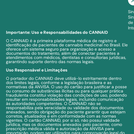
Im
Sin
Si
de
In
Importante: Uso e Responsabilidades do CANNAID
O CANNAID é a primeira plataforma médica de registro e
identificação de pacientes de cannabis medicinal no Brasil. Ele
oferece um sistema seguro para organização e acesso a
documentos do tratamento, além de conectar pacientes a
atendimentos com médicos, dentistas e consultorias jurídicas,
garantindo suporte dentro das normas legais.
Uso Responsável e Limitações
O portador do CANNAID deve utilizá-lo estritamente dentro
dos limites legais, conforme a legislação brasileira e as
normativas da ANVISA. O uso do cartão para justificar a posse
ou consumo de substâncias ilícitas ou para qualquer prática
fraudulenta constitui violação das condições de uso, podendo
resultar em responsabilidades legais, incluindo comunicação
às autoridades competentes. O CANNAID não se
responsabiliza pela veracidade ou validade dos documentos
anexados, sendo obrigação do paciente garantir que estejam
corretos, atualizados e em conformidade com as normas
vigentes. O cartão CANNAID, por si só, não possui validade
jurídica, mas os documentos anexados pelo paciente, como
prescrição médica válida e autorização da ANVISA para
importação, podem ser utilizados para comprovação legal do