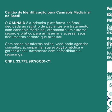
As
A
Fa
Cartão de Identificação para Cannabis Medicinal
a
rá
C
no Brasil
So
co
ne
O
CANNAID
é a primeira plataforma no Brasil
e
pa
dedicada ao registro de pacientes em tratamento
Par
pa
com cannabis medicinal, oferecendo um sistema
es
seguro e prático para armazenar e acessar seus
documentos sempre que precisar.
s
Sol
(11)
CA
99
Com nossa plataforma online, você pode agendar
in
consultas, acompanhar sua evolução médica e
66
gerenciar seu tratamento com comodidade e
Ca
Pr
segurança.
de
(21
N
CNPJ: 33.773.997/0001-71
ca
97
me
28
R
Or
So
Em
so
Ca
Co
CA
In