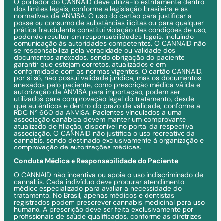
O portador do CANNAID deve utilizá-lo estritamente dentro
dos limites legais, conforme a legislação brasileira e as
normativas da ANVISA. O uso do cartão para justificar a
posse ou consumo de substâncias ilícitas ou para qualquer
prática fraudulenta constitui violação das condições de uso,
podendo resultar em responsabilidades legais, incluindo
comunicação às autoridades competentes. O CANNAID não
se responsabiliza pela veracidade ou validade dos
documentos anexados, sendo obrigação do paciente
garantir que estejam corretos, atualizados e em
conformidade com as normas vigentes. O cartão CANNAID,
por si só, não possui validade jurídica, mas os documentos
anexados pelo paciente, como prescrição médica válida e
autorização da ANVISA para importação, podem ser
utilizados para comprovação legal do tratamento, desde
que autênticos e dentro do prazo de validade, conforme a
RDC Nº 660 da ANVISA. Pacientes vinculados a uma
associação canábica devem manter um comprovante
atualizado de filiação, disponível no portal da respectiva
associação. O CANNAID não justifica o uso recreativo da
cannabis, sendo destinado exclusivamente à organização e
comprovação de autorizações médicas.
Conduta Médica e Responsabilidade do Paciente
O CANNAID não incentiva ou apoia o uso indiscriminado de
cannabis. Cada indivíduo deve procurar atendimento
médico especializado para avaliar a necessidade do
tratamento. No Brasil, apenas médicos e dentistas
registrados podem prescrever cannabis medicinal para uso
humano. A prescrição deve ser feita exclusivamente por
profissionais de saúde qualificados, conforme as diretrizes