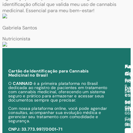
identificação oficial que valida meu uso de cannabis
medicinal. Essencial para meu bem-estar!
e
Gabriela Santos
L
Nutricionista
E
As
Ac
Fal
Cartão de Identificação para Cannabis
a
ráp
Co
Medicinal no Brasil
Sol
con
new
O
CANNAID
é a primeira plataforma no Brasil
e
dedicada ao registro de pacientes em tratamento
pa
Parc
par
com cannabis medicinal, oferecendo um sistema
est
seguro e prático para armazenar e acessar seus
documentos sempre que precisar.
se
Soli
(11)
CAN
995
Com nossa plataforma online, você pode agendar
in
consultas, acompanhar sua evolução médica e
668
gerenciar seu tratamento com comodidade e
Car
Prim
segurança.
de
(21)
No
CNPJ: 33.773.997/0001-71
can
971