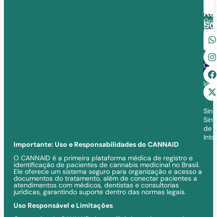
medi
280
Re
Ori
Emai
Soc
sob
Can
Con
CAN
Inf
Imp
Sina
Sin
de
Into
Importante: Uso e Responsabilidades do CANNAID
O CANNAID é a primeira plataforma médica de registro e
identificação de pacientes de cannabis medicinal no Brasil.
Ele oferece um sistema seguro para organização e acesso a
documentos do tratamento, além de conectar pacientes a
atendimentos com médicos, dentistas e consultorias
jurídicas, garantindo suporte dentro das normas legais.
Uso Responsável e Limitações