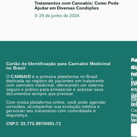
Tratamentos com Cannabis: Como Pode
Ajudar em Diversas Condições
29 de junho de 2024
As
A
Fa
Cartão de Identificação para Cannabis Medicinal
a
rá
C
no Brasil
So
co
ne
O
CANNAID
é a primeira plataforma no Brasil
e
dedicada ao registro de pacientes em tratamento
pa
Par
pa
com cannabis medicinal, oferecendo um sistema
es
seguro e prático para armazenar e acessar seus
documentos sempre que precisar.
Sol
(11
s
CA
99
Com nossa plataforma online, você pode agendar
in
66
consultas, acompanhar sua evolução médica e
Ca
gerenciar seu tratamento com comodidade e
segurança.
Pri
de
(21
No
ca
97
CNPJ: 33.773.997/0001-71
med
28
R
Or