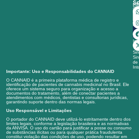
So
so
Em
Ca
Co
CA
In
Im
Sin
Si
de
Int
Importante: Uso e Responsabilidades do CANNAID
O CANNAID é a primeira plataforma médica de registro e
identificação de pacientes de cannabis medicinal no Brasil. Ele
oferece um sistema seguro para organização e acesso a
documentos do tratamento, além de conectar pacientes a
atendimentos com médicos, dentistas e consultorias jurídicas,
garantindo suporte dentro das normas legais.
Uso Responsável e Limitações
O portador do CANNAID deve utilizá-lo estritamente dentro dos
limites legais, conforme a legislação brasileira e as normativas
da ANVISA. O uso do cartão para justificar a posse ou consumo
de substâncias ilícitas ou para qualquer prática fraudulenta
constitui violação das condições de uso, podendo resultar em